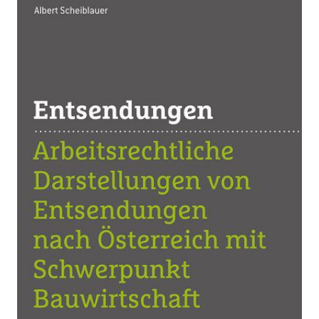
Zur Wunschliste hinzufügen
Arbeitsrechtliche Darstellung von Entsendungen
nach Österreich mit Schwerpunkt Bauwirtschaft
Von
Scheiblauer Albert
Verlag: ÖGB Verlag
30.11.2018
Buch
96 Seiten
kartoniert
ISBN: 978-3-99046-
400-7
Bibliografische Daten
Autor:innenbeschreibung