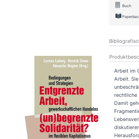
Buch
Paperbac
Bibliografis
Produktbesc
Arbeit im 
Arbeit. Si
unbeschrän
rechtlich
Damit gehe
Fragmenti
Lebensverh
diskutiere
Herausford