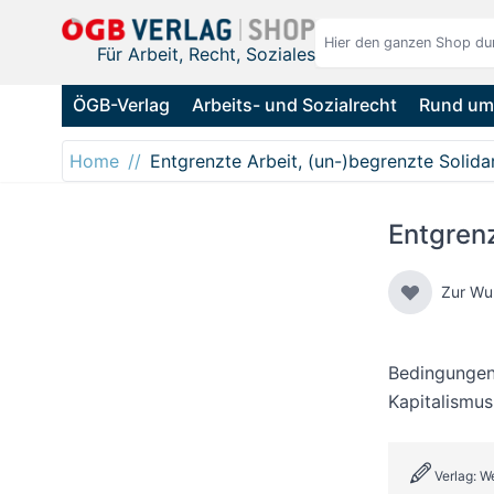
Direkt zum Inhalt
Für Arbeit, Recht, Soziales
ÖGB-Verlag
Arbeits- und Sozialrecht
Rund um 
Home
Entgrenzte Arbeit, (un-)begrenzte Solidar
Entgrenz
Zur Wu
Bedingungen 
Kapitalismus
Verlag: W