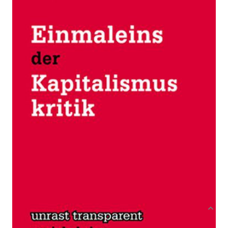
Zur Wunschliste hinzufügen
Von
Peter Bierl
Verlag: Unrast
04.12.2018
Buch
84 Seiten
Paperback
ISBN: 978-3-89771-
144-0
Bibliografische Daten
Autor:innenbeschreibung
Produktbeschreibung