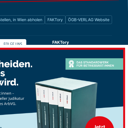
tellen, in Wien abholen
FAKTory
ÖGB-VERLAG Website
FAKTory
Buchhandlung des ÖGB-Verlags
Universitätsstraße 9
1010 Wien
shop@oegbverlag.at
Tel: 01 / 405 49 98 / 99132
Fax: 01 / 405 49 98 / 99136
Öffnungszeiten:
Montag bis Freitag
9:00 - 18:00 Uhr
durchgehend