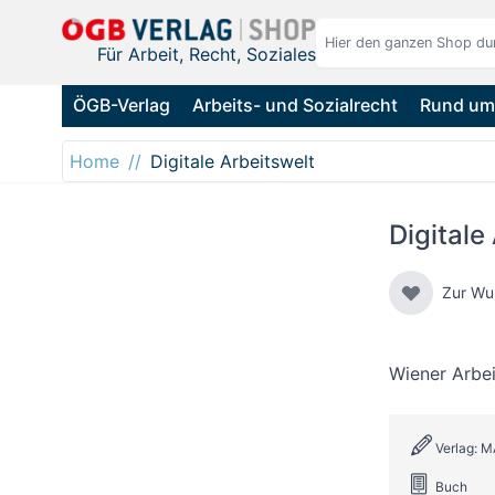
Direkt zum Inhalt
Für Arbeit, Recht, Soziales
ÖGB-Verlag
Arbeits- und Sozialrecht
Rund um 
Home
Digitale Arbeitswelt
Digitale
Zur Wu
Wiener Arbe
Verlag: 
Buch