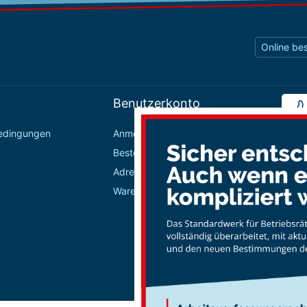
Online bes
Benutzerkonto
bedingungen
Anmelden / Registrieren
Bestellungen
Adressbuch
Warenkorb