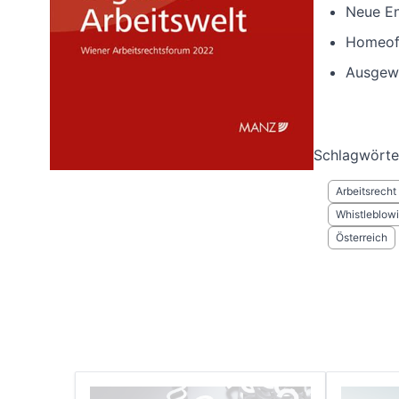
Neue En
Homeoff
Ausgewä
Schlagwörte
Arbeitsrecht
Whistleblow
Österreich