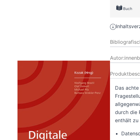
Buch
Inhaltsver
Bibliografis
Autor:innen
Produktbesc
Das achte
Fragestell
allgegenwä
durch die
enthält zu
Datensc