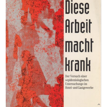
Zur Wunschliste hinzufügen
Der Versuch einer "epidemiologischen
Untersuchung" im Hotel- und Gastgewerbe
Von
Alfred Knoll
Verlag: ÖGB-Verlag,
01.01.1992
Wien
Antiquarisches Buch
136 Seiten
Paperback
ISBN: ANTIDIV010
Bibliografische Daten
Produktbeschreibung