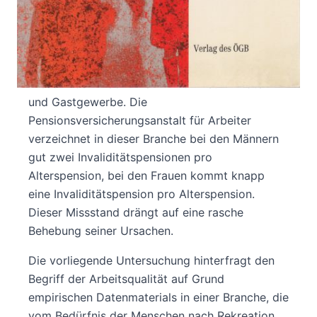
alersbedingter, guter Zustand
ISBN 3-7035-0483-8
Diese Arbeit macht krank - konkret im Hotel-
und Gastgewerbe. Die
Pensionsversicherungsanstalt für Arbeiter
verzeichnet in dieser Branche bei den Männern
gut zwei Invaliditätspensionen pro
Alterspension, bei den Frauen kommt knapp
eine Invaliditätspension pro Alterspension.
Dieser Missstand drängt auf eine rasche
Behebung seiner Ursachen.
Die vorliegende Untersuchung hinterfragt den
Begriff der Arbeitsqualität auf Grund
empirischen Datenmaterials in einer Branche, die
vom Bedürfnis der Menschen nach Rekreation