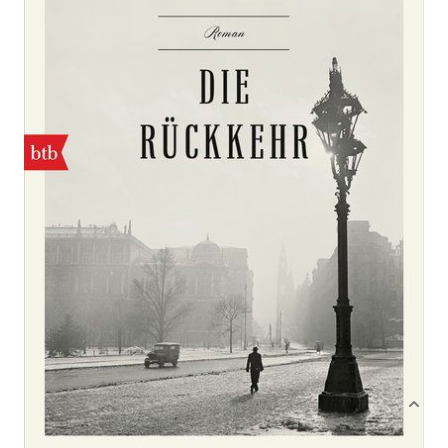
Roman
Von
Ernst Lothar
Verlag: btb Verlag (TB)
10.06.2019
432 Seiten
Paperback
ISBN: 978-3-442-
71794-1
Bibliografische Daten
Autor:innenbeschreibung
Produktbeschreibung