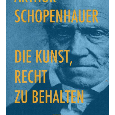
Von
Arthur Schopenhauer
Verlag: Omnium
15.10.2013
Buch
56 Seiten
festgebunden
ISBN: 978-3-942378-
58-1
Bibliografische Daten
Produktbeschreibung
Schopenhauers 'Eristische Dialektik' verrät in 38
Kunstgriffen, wie man im Streitgespräch stets
das letzte Wort behält. Eine Fundgrube für
Philosophen, Rhetoriker, Juristen und alle