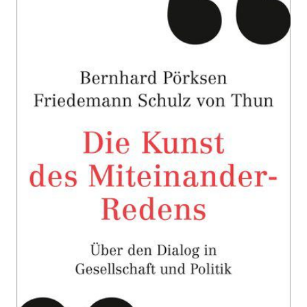
Zur Wunschliste hinzufügen
Über den Dialog in Gesellschaft und Politik
Von
Bernhard Pörksen
,
Friedemann Schulz von Thun
Verlag: Hanser, Carl
17.02.2020
Buch
224 Seiten
gebunden mit
ISBN: 978-3-446-
Schutzumschlag
26590-5
Bibliografische Daten
Autor:innenbeschreibung