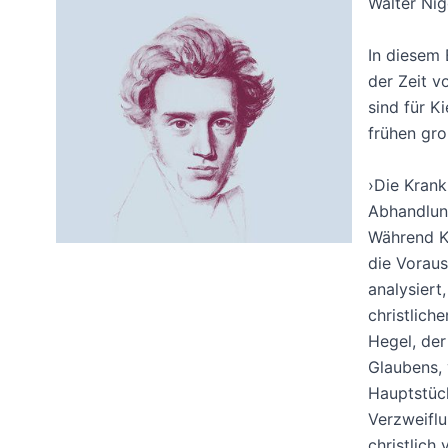
Walter Ni
In diesem 
der Zeit v
sind für K
frühen gro
›Die Krank
Abhandlung
Während Ki
die Vorau
analysiert
christlich
Hegel, der
Glaubens, 
Hauptstück
Verzweiflu
christlich 