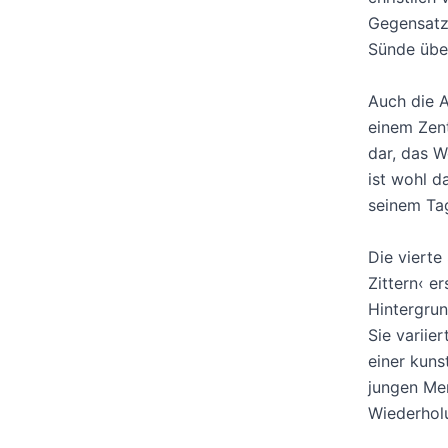
Gegensatz 
Sünde über
Auch die A
einem Zent
dar, das W
ist wohl d
seinem Tag
Die vierte
Zittern‹ e
Hintergrun
Sie variie
einer kuns
jungen Me
Wiederholu