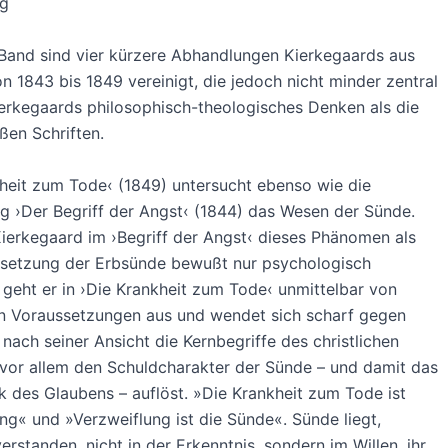
gg
Band sind vier kürzere Abhandlungen Kierkegaards aus
on 1843 bis 1849 vereinigt, die jedoch nicht minder zentral
ierkegaards philosophisch-theologisches Denken als die
ßen Schriften.
heit zum Tode‹ (1849) untersucht ebenso wie die
 ›Der Begriff der Angst‹ (1844) das Wesen der Sünde.
erkegaard im ›Begriff der Angst‹ dieses Phänomen als
ssetzung der Erbsünde bewußt nur psychologisch
, geht er in ›Die Krankheit zum Tode‹ unmittelbar von
en Voraussetzungen aus und wendet sich scharf gegen
 nach seiner Ansicht die Kernbegriffe des christlichen
vor allem den Schuldcharakter der Sünde – und damit das
 des Glaubens – auflöst. »Die Krankheit zum Tode ist
ng« und »Verzweiflung ist die Sünde«. Sünde liegt,
verstanden, nicht in der Erkenntnis, sondern im Willen, ihr