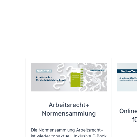
Arbeitsrecht+
Onlin
Normensammlung
f
Die Normensammlung Arbeitsrecht+
ist wieder topaktuell. Inklusive E-Book