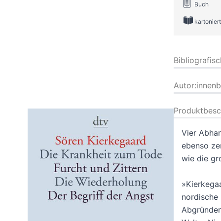
Buch
kartoniert
Bibliografis
Autor:innen
Produktbesc
Vier Abhan
ebenso zen
wie die g
»Kierkegaa
nordische 
Abgründen,