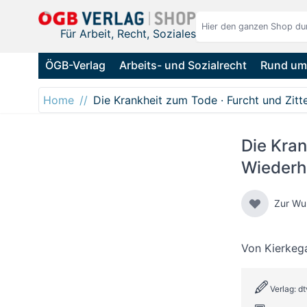
Direkt zum Inhalt
Für Arbeit, Recht, Soziales
ÖGB-Verlag
Arbeits- und Sozialrecht
Rund um 
Home
Die Krankheit zum Tode · Furcht und Zitte
Die Kran
Wiederho
Zur Wu
Von
Kierkeg
Verlag: dt