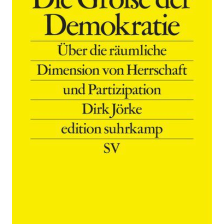
Zur Wunschliste hinzufügen
Über die räumliche Dimension von Herrschaft und
Partizipation
Von
Dirk Jörke
Verlag: Suhrkamp
13.05.2019
Buch
283 Seiten
kartoniert
ISBN: 978-3-518-
12739-1
Leseprobe_Die_Groesse_der_Demokratie
Bibliografische Daten