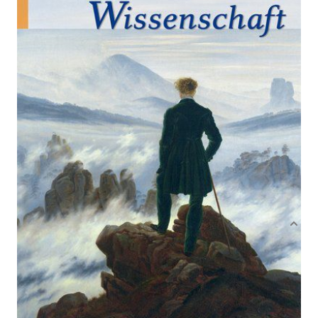
Von
Nietzsche
,
Friedrich
Verlag: Anaconda Verlag
27.02.2009
Buch
320 Seiten
festgebunden mit
ISBN: 978-3-86647-
Schutzumschlag
368-3
Bibliografische Daten
Produktbeschreibung
'Gott ist tot!' Dieser Satz aus Nietzsches
Meisterwerk 'Die fröhliche Wissenschaft' hallt
bis heute in den Köpfen wider. Das Werk stammt
aus seiner mittleren Schaffensphase, als es ihm