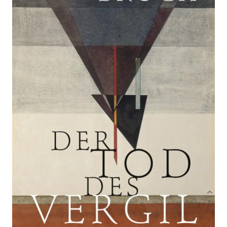
Von
Hermann Broch
Verlag: Anaconda
28.03.2022
Buch
608 Seiten
festgebunden
ISBN: 978-3-7306-
1084-8
Leseprobe_Der_Tod_des_Vergil
Bibliografische Daten
Autor:innenbeschreibung
Produktbeschreibung
Der antike römische Dichter Vergil, Schöpfer der