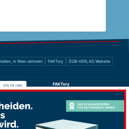
tellen, in Wien abholen
FAKTory
ÖGB-VERLAG Website
FAKTory
Buchhandlung des ÖGB-Verlags
Universitätsstraße 9
1010 Wien
shop@oegbverlag.at
Tel: 01 / 405 49 98 / 99132
Fax: 01 / 405 49 98 / 99136