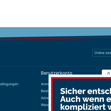
Online bes
Benutzerkonto
bedingungen
Anmelden / Registrieren
Bestellungen
Adressbuch
Warenkorb