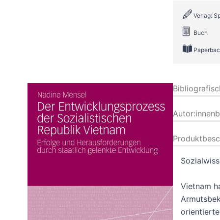
Verlag: S
Buch
Paperbac
Bibliografis
Autor:innen
Produktbesc
Sozialwiss
Vietnam ha
Armutsbekä
orientiert