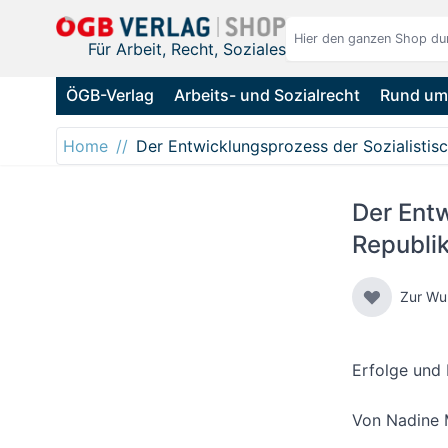
Direkt zum Inhalt
Für Arbeit, Recht, Soziales
ÖGB-Verlag
Arbeits- und Sozialrecht
Rund um 
Home
Der Entwicklungsprozess der Sozialistis
Der Entw
Republi
Zur Wu
Erfolge und 
Von
Nadine 