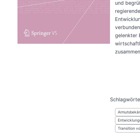
und begrüß
regierende
Entwicklun
verbunden 
gelenkter 
wirtschaft
zusammenh
Schlagwörte
Armutsbekä
Entwicklung
Transition v