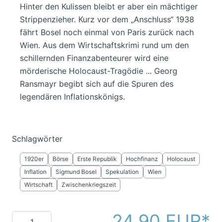
Hinter den Kulissen bleibt er aber ein mächtiger
Strippenzieher. Kurz vor dem „Anschluss“ 1938
fährt Bosel noch einmal von Paris zurück nach
Wien. Aus dem Wirtschaftskrimi rund um den
schillernden Finanzabenteurer wird eine
mörderische Holocaust-Tragödie ... Georg
Ransmayr begibt sich auf die Spuren des
legendären Inflationskönigs.
Schlagwörter
1920er
Börse
Erste Republik
Hochfinanz
Holocaust
Inflation
Sigmund Bosel
Spekulation
Wien
Wirtschaft
Zwischenkriegszeit
24,90 EUR
Menge