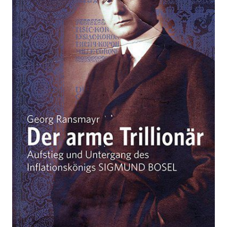
Aufstieg und Untergang des Inflationskönigs
Sigmund Bosel
Von
Georg Ransmayr
Verlag: Styria
22.08.2016
Buch
320 Seiten
festgebunden mit
ISBN: 978-3-222-
Schutzumschlag
13535-4
Bibliografische Daten
Autor:innenbeschreibung