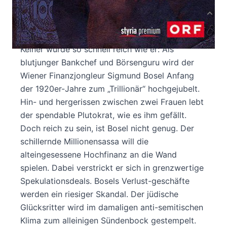
Produktbeschreibung
Das Spekulantenepos der Zwischenkriegszeit
Keiner wurde so schnell reich wie er: Als
blutjunger Bankchef und Börsenguru wird der
Wiener Finanzjongleur Sigmund Bosel Anfang
der 1920er-Jahre zum „Trillionär“ hochgejubelt.
Hin- und hergerissen zwischen zwei Frauen lebt
der spendable Plutokrat, wie es ihm gefällt.
Doch reich zu sein, ist Bosel nicht genug. Der
schillernde Millionensassa will die
alteingesessene Hochfinanz an die Wand
spielen. Dabei verstrickt er sich in grenzwertige
Spekulationsdeals. Bosels Verlust-geschäfte
werden ein riesiger Skandal. Der jüdische
Glücksritter wird im damaligen anti-semitischen
Klima zum alleinigen Sündenbock gestempelt.