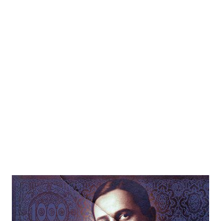
Der arme Trillionär
Zur Wunschliste hinzufügen