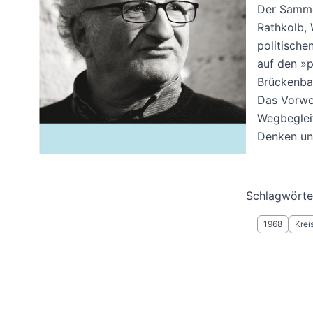
Der Sammel
Rathkolb, 
politische
auf den »p
Brückenba
Das Vorwo
Wegbegleit
Denken und
Schlagwörte
1968
Krei