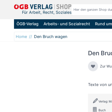
Direkt zum Inhalt
Für Arbeit, Recht, Soziales
ÖGB-Verlag
Arbeits- und Sozialrecht
Rund um 
Home
Den Bruch wagen
Den Bru
Zur Wu
Texte von un
Verlag: 
Buch