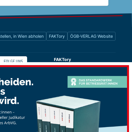
tellen, in Wien abholen
FAKTory
ÖGB-VERLAG Website
FAKTory
Buchhandlung des ÖGB-Verlags
Universitätsstraße 9
1010 Wien
shop@oegbverlag.at
Tel: 01 / 405 49 98 / 99132
Fax: 01 / 405 49 98 / 99136
Öffnungszeiten:
Montag bis Freitag
9:00 - 18:00 Uhr