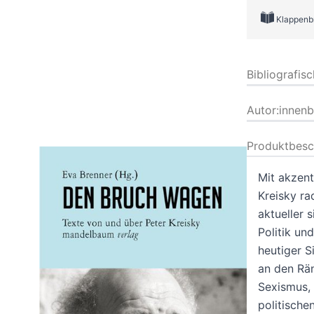
Klappenb
Bibliografis
Autor:innen
Produktbesc
Mit akzent
Kreisky ra
aktueller 
Politik un
heutiger S
an den Rä
Sexismus, 
politische