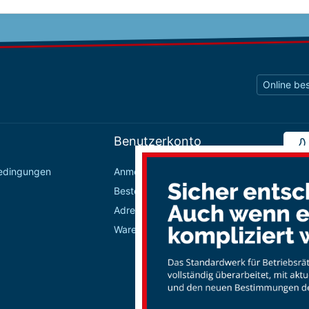
Online bes
Benutzerkonto
bedingungen
Anmelden / Registrieren
Bestellungen
Adressbuch
Warenkorb