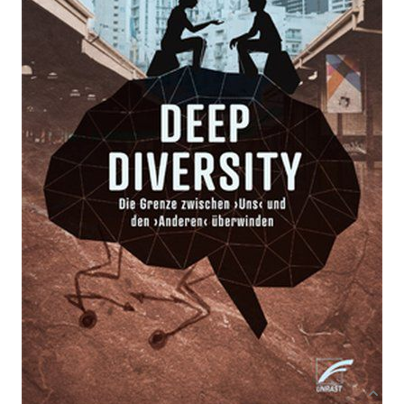
Die Grenze zwischen ›uns‹ und den ›Anderen‹
überwinden
Von
Choudhury Ahakil
Verlag: Unrast
14.12.2017
Buch
232 Seiten
Paperback
ISBN: 978-3-89771-
243-0
Bibliografische Daten
Autor:innenbeschreibung
Produktbeschreibung