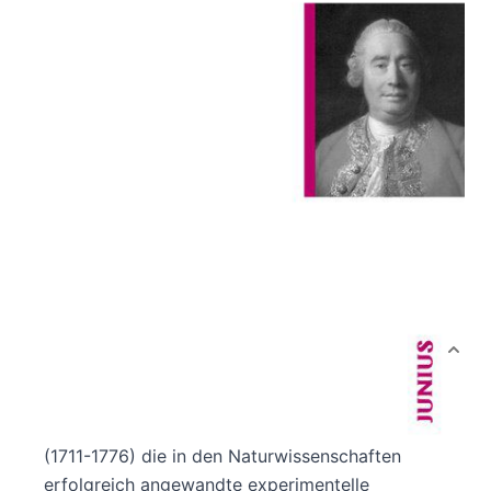
Verlag: Junius
01.07.2013
Buch
192 Seiten
Paperback
ISBN: 978-3-88506-
637-8
Bibliografische Daten
Autor:innenbeschreibung
Produktbeschreibung
In Abgrenzung zu Metaphysik und Rationalismus
versucht der schottische Philosoph David Hume
(1711-1776) die in den Naturwissenschaften
erfolgreich angewandte experimentelle