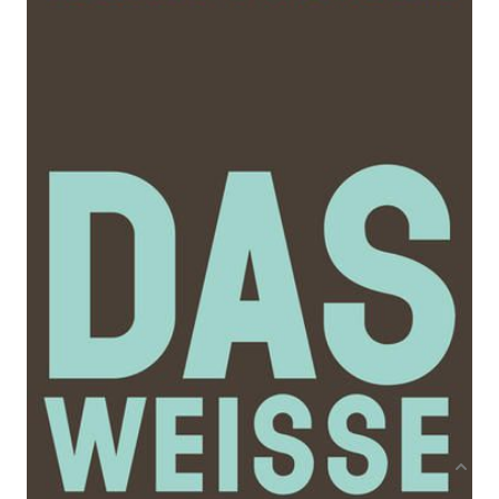
Zur Wunschliste hinzufügen
Von
Lilian Thuram
Verlag: Edition Nautilus
14.03.2022
Buch
304 Seiten
Paperback
ISBN: 978-3-96054-
288-9
Bibliografische Daten
Autor:innenbeschreibung
Produktbeschreibung