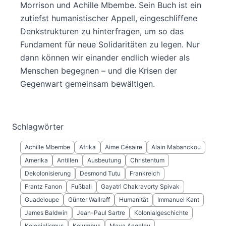
Morrison und Achille Mbembe. Sein Buch ist ein
zutiefst humanistischer Appell, eingeschliffene
Denkstrukturen zu hinterfragen, um so das
Fundament für neue Solidaritäten zu legen. Nur
dann können wir einander endlich wieder als
Menschen begegnen – und die Krisen der
Gegenwart gemeinsam bewältigen.
Schlagwörter
Achille Mbembe
Afrika
Aime Césaire
Alain Mabanckou
Amerika
Antillen
Ausbeutung
Christentum
Dekolonisierung
Desmond Tutu
Frankreich
Frantz Fanon
Fußball
Gayatri Chakravorty Spivak
Guadeloupe
Günter Wallraff
Humanität
Immanuel Kant
James Baldwin
Jean-Paul Sartre
Kolonialgeschichte
Kolonialismus
Kolumbus
Maya Angelou