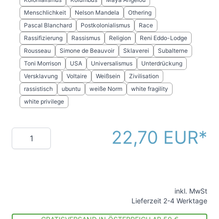
Menschlichkeit
Nelson Mandela
Othering
Pascal Blanchard
Postkolonialismus
Race
Rassifizierung
Rassismus
Religion
Reni Eddo-Lodge
Rousseau
Simone de Beauvoir
Sklaverei
Subalterne
Toni Morrison
USA
Universalismus
Unterdrückung
Versklavung
Voltaire
Weißsein
Zivilisation
rassistisch
ubuntu
weiße Norm
white fragility
white privilege
22,70 EUR
Menge
inkl. MwSt
Lieferzeit 2-4 Werktage