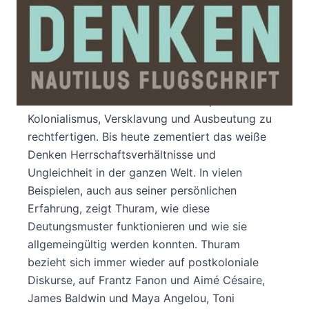
Was bedeutet es, weiß zu sein? Der frühere
französische Fußballstar Lilian Thuram engagiert
sich seit langem in der antirassistischen
Bildungsarbeit. Anschaulich beschreibt er, wie
die europäischen Gesellschaften die Kategorien
Schwarz und weiß erfunden haben, um
Kolonialismus, Versklavung und Ausbeutung zu
rechtfertigen. Bis heute zementiert das weiße
Denken Herrschaftsverhältnisse und
Ungleichheit in der ganzen Welt. In vielen
Beispielen, auch aus seiner persönlichen
Erfahrung, zeigt Thuram, wie diese
Deutungsmuster funktionieren und wie sie
allgemeingültig werden konnten. Thuram
bezieht sich immer wieder auf postkoloniale
Diskurse, auf Frantz Fanon und Aimé Césaire,
James Baldwin und Maya Angelou, Toni