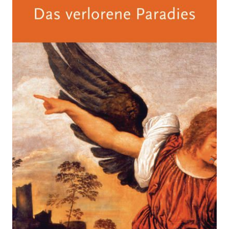
Von
John Milton
Verlag: Anaconda Verlag
28.06.2021
Buch
320 Seiten
Hardcover
ISBN: 978-3-
73061036-7
Bibliografische Daten
Produktbeschreibung
Der englische Dichter John Milton schuf Mitte
des 17. Jahrhunderts mit seinem Versepos »Das
verlorene Paradies« eines der bedeutendsten
Werke der europäischen Literatur. In für die