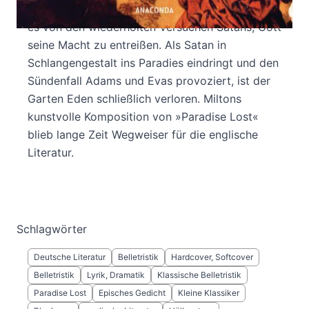
damalige Zeit untypischen Blankversen erzählt
es von den wiederholten Versuchen Satans, Gott
seine Macht zu entreißen. Als Satan in
Schlangengestalt ins Paradies eindringt und den
Sündenfall Adams und Evas provoziert, ist der
Garten Eden schließlich verloren. Miltons
kunstvolle Komposition von »Paradise Lost«
blieb lange Zeit Wegweiser für die englische
Literatur.
Schlagwörter
Deutsche Literatur
Belletristik
Hardcover, Softcover
Belletristik
Lyrik, Dramatik
Klassische Belletristik
Paradise Lost
Episches Gedicht
Kleine Klassiker