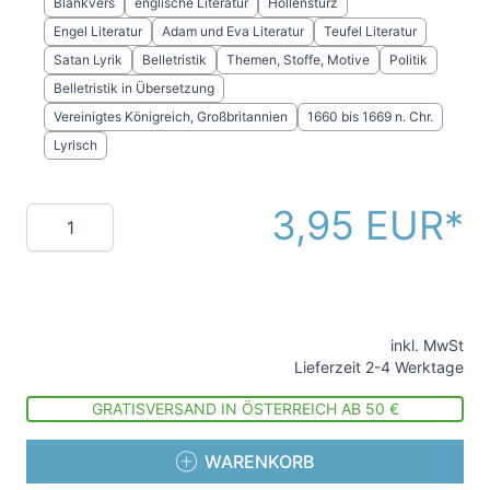
Blankvers
englische Literatur
Höllensturz
Engel Literatur
Adam und Eva Literatur
Teufel Literatur
Satan Lyrik
Belletristik
Themen, Stoffe, Motive
Politik
Belletristik in Übersetzung
Vereinigtes Königreich, Großbritannien
1660 bis 1669 n. Chr.
Lyrisch
3,95 EUR
Menge
inkl. MwSt
Lieferzeit 2-4 Werktage
GRATISVERSAND IN ÖSTERREICH AB 50 €
WARENKORB