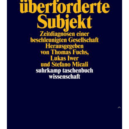
Zur Wunschliste hinzufügen
Zeitdiagnosen einer beschleunigten Gesellschaft
Verlag: Suhrkamp
09.09.2018
Buch
403 Seiten
kartoniert
ISBN: 978-3-518-
29852-7
Bibliografische Daten
Produktbeschreibung
In Philosophie und Sozialwissenschaften wird
oft ein Zusammenhang zwischen der