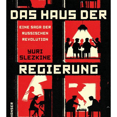
Eine Saga der Russischen Revolution
Von
Yuri Slezkine
Verlag: Hanser
24.09.2018
Buch
1344 Seiten
festgebunden mit
ISBN: 978-3-446-
Schutzumschlag
26031-3
Bibliografische Daten
Autor:innenbeschreibung
Produktbeschreibung