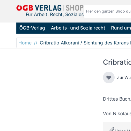
Direkt zum Inhalt
Für Arbeit, Recht, Soziales
ÖGB-Verlag
Arbeits- und Sozialrecht
Rund um 
Home
Cribratio Alkorani / Sichtung des Korans I
Cribrati
Zur Wu
Drittes Buch
Von
Nikolau
Verlag: M