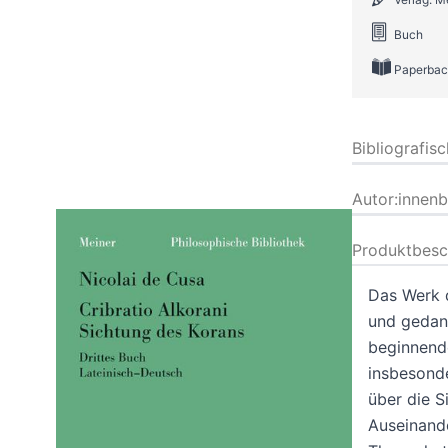
Buch
Paperbac
Bibliografis
Autor:innen
Produktbesc
Das Werk d
und gedan
beginnende
insbesonde
über die S
Auseinand