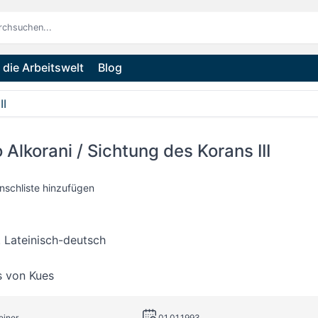
die Arbeitswelt
Blog
II
o Alkorani / Sichtung des Korans III
nschliste hinzufügen
. Lateinisch-deutsch
s von Kues
einer
01.01.1993