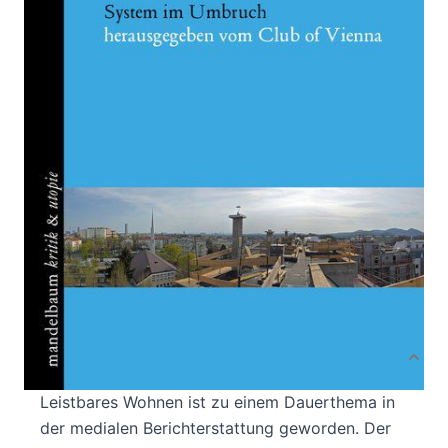
Verlag: Mandelbaum
01.01.2019
Buch
200 Seiten
Klappenbroschur
ISBN: 978-3-85476-
682-7
Leseprobe_Brennpunkt-Wohnbau
Bibliografische Daten
Autor:innenbeschreibung
Produktbeschreibung
Leistbares Wohnen ist zu einem Dauerthema in
der medialen Berichterstattung geworden. Der