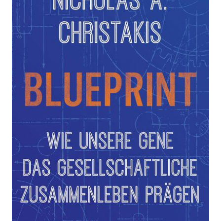
gesellschaftliche Zusammenleben
prägen
Zur Wunschliste hinzufügen
Von
Nicholas Alexander Christakis
Verlag: S. Fischer
27.11.2019
Buch
600 Seiten
gebunden mit
ISBN: 978-3-10-
Schutzumschlag
011351-1
Leseprobe_Christakis_Blueprint
Bibliografische Daten