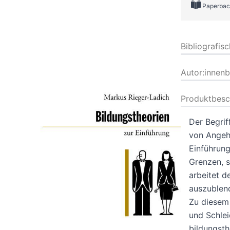
Paperbac
Bibliografis
Autor:innen
Produktbesc
Der Begrif
von Angehö
Einführung
Grenzen, s
arbeitet d
auszublen
Zu diesem
und Schlei
bildungsth