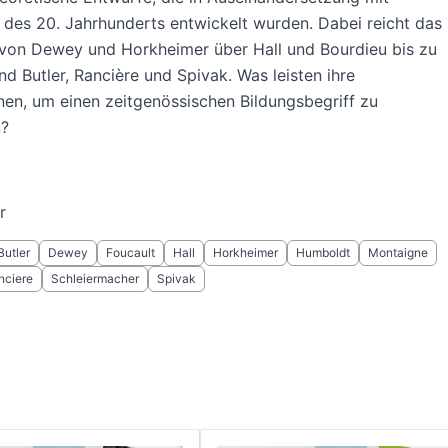
 des 20. Jahrhunderts entwickelt wurden. Dabei reicht das
von Dewey und Horkheimer über Hall und Bourdieu bis zu
nd Butler, Rancière und Spivak. Was leisten ihre
en, um einen zeitgenössischen Bildungsbegriff zu
n?
r
Butler
Dewey
Foucault
Hall
Horkheimer
Humboldt
Montaigne
nciere
Schleiermacher
Spivak