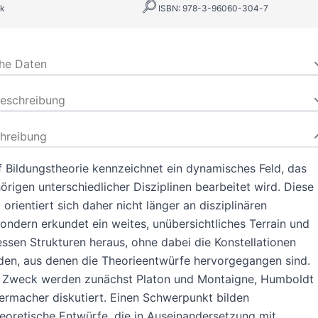
k
ISBN: 978-3-96060-304-7
che Daten
beschreibung
hreibung
f Bildungstheorie kennzeichnet ein dynamisches Feld, das
rigen unterschiedlicher Disziplinen bearbeitet wird. Diese
 orientiert sich daher nicht länger an disziplinären
ondern erkundet ein weites, unübersichtliches Terrain und
essen Strukturen heraus, ohne dabei die Konstellationen
den, aus denen die Theorieentwürfe hervorgegangen sind.
 Zweck werden zunächst Platon und Montaigne, Humboldt
ermacher diskutiert. Einen Schwerpunkt bilden
eoretische Entwürfe, die in Auseinandersetzung mit