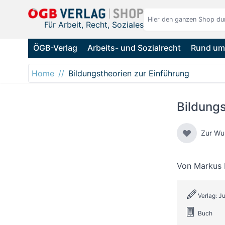
Direkt zum Inhalt
Für Arbeit, Recht, Soziales
ÖGB-Verlag
Arbeits- und Sozialrecht
Rund um 
Home
Bildungstheorien zur Einführung
Bildungs
Zur Wu
Von
Markus 
Verlag: J
Buch