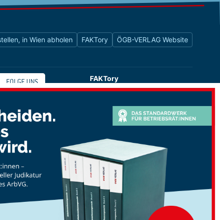
tellen, in Wien abholen
FAKTory
ÖGB-VERLAG Website
FAKTory
Buchhandlung des ÖGB-Verlags
Universitätsstraße 9
1010 Wien
shop@oegbverlag.at
Tel: 01 / 405 49 98 / 99132
Fax: 01 / 405 49 98 / 99136
Öffnungszeiten:
Montag bis Freitag
9:00 - 18:00 Uhr
durchgehend