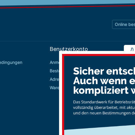
Online bes
Benutzerkonto
bedingungen
Anmelden / Registrieren
Bestellungen
Adressbuch
Warenkorb