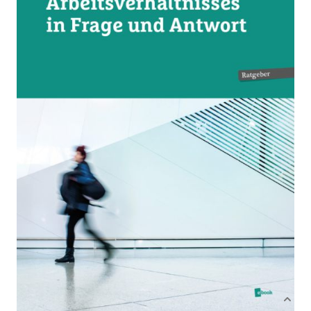
Zur Wunschliste hinzufügen
Von
Susanne Haslinger
Verlag: ÖGB Verlag
09.03.2026
Buch
106 Seiten
Softcover
ISBN: 978-3-99046-
738-1
Bibliografische Daten
Autor:innenbeschreibung
Produktbeschreibung