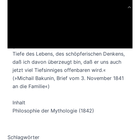
Produktbeschreibung
»Ihr könnt Euch nicht vorstellen, mit welcher
Ungeduld ich die Vorlesung Schellings erwarte.
Im Laufe des Sommers habe ich viel von ihm
gelesen und fand darin eine so unermeßliche
Tiefe des Lebens, des schöpferischen Denkens,
daß ich davon überzeugt bin, daß er uns auch
jetzt viel Tiefsinniges offenbaren wird.«
(»Michail Bakunin, Brief vom 3. November 1841
an die Familie«)
Inhalt
Philosophie der Mythologie (1842)
Schlagwörter