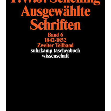
Bänden. Band 6
Zur Wunschliste hinzufügen
1842–1852. Zweiter Teilband
Von
Friedrich Wilhelm Joseph von Schelling
Verlag: Suhrkamp
26.05.1985
Buch
694 Seiten
kartoniert
ISBN: 978-3-518-
28126-0
Bibliografische Daten