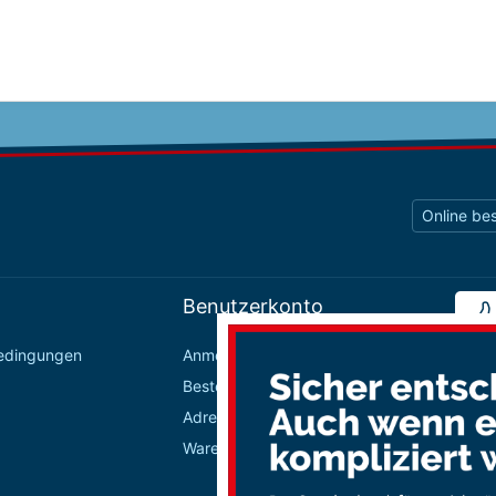
Online bes
Benutzerkonto
bedingungen
Anmelden / Registrieren
Bestellungen
Adressbuch
Warenkorb