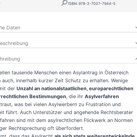
r
ISBN: 978-3-7007-7944-5
che Daten
beschreibung
hreibung
tellen tausende Menschen einen Asylantrag in Österreich
 auch, innerhalb kurzer Zeit Schutz zu erhalten. Wenige
mit der
Unzahl an nationalstaatlichen, europarechtlichen
rrechtlichen Bestimmungen
, die ihr
Asylverfahren
rtraut, was bei vielen Asylwerbern zu Frustration und
it führt. Auch Unterstützer und angehende Rechtsberater
fahren sind mit dem asylrechtlichen Flickwerk an Normen
ger Rechtsprechung oft überfordert.
mt, dass das Asylrecht
als sich stets weiterentwickelnde