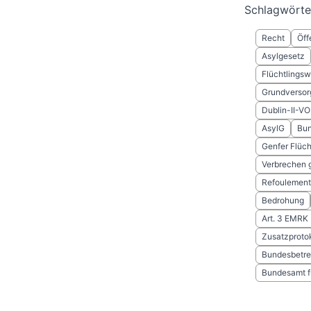
Schlagwörte
Recht
Öff
Asylgesetz
Flüchtlings
Grundversor
Dublin-II-VO
AsylG
Bun
Genfer Flüch
Verbrechen 
Refoulement
Bedrohung
Art. 3 EMRK
Zusatzprotok
Bundesbetr
Bundesamt f