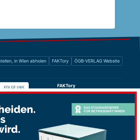
tellen, in Wien abholen
FAKTory
ÖGB-VERLAG Website
FAKTory
Buchhandlung des ÖGB-Verlags
Universitätsstraße 9
1010 Wien
shop@oegbverlag.at
Tel: 01 / 405 49 98 / 99132
Fax: 01 / 405 49 98 / 99136