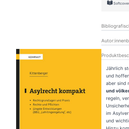
Softcove
Bibliografis
Autor:innen
Produktbesc
Jährlich s
und hoffen
aber sind 
und völke
regeln, ve
Unsicherhe
im Asylver
und wichti
Hinzu kom