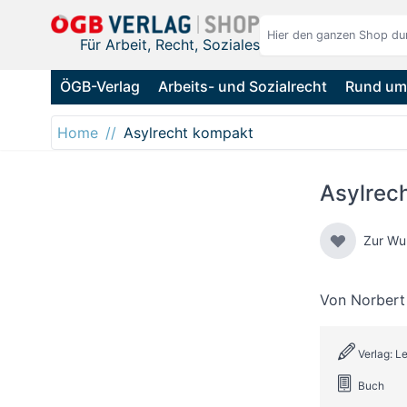
Direkt zum Inhalt
Für Arbeit, Recht, Soziales
ÖGB-Verlag
Arbeits- und Sozialrecht
Rund um 
Home
Asylrecht kompakt
Asylrec
Zur Wu
Von
Norbert
Verlag: 
Buch