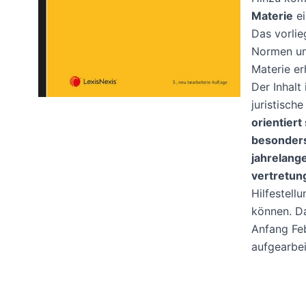
Materie
ei
Das vorlie
Normen und
Materie er
Der Inhalt
juristisch
orientier
besonders
jahrelang
vertretun
Hilfestel
können. Da
Anfang Feb
aufgearbei