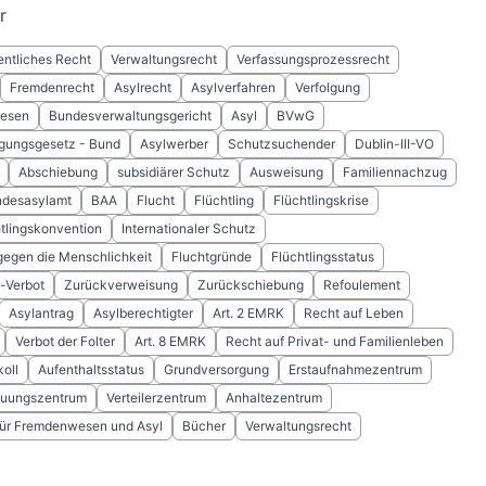
r
entliches Recht
Verwaltungsrecht
Verfassungsprozessrecht
Fremdenrecht
Asylrecht
Asylverfahren
Verfolgung
wesen
Bundesverwaltungsgericht
Asyl
BVwG
gungsgesetz - Bund
Asylwerber
Schutzsuchender
Dublin-III-VO
Abschiebung
subsidiärer Schutz
Ausweisung
Familiennachzug
desasylamt
BAA
Flucht
Flüchtling
Flüchtlingskrise
tlingskonvention
Internationaler Schutz
gegen die Menschlichkeit
Fluchtgründe
Flüchtlingsstatus
-Verbot
Zurückverweisung
Zurückschiebung
Refoulement
Asylantrag
Asylberechtigter
Art. 2 EMRK
Recht auf Leben
Verbot der Folter
Art. 8 EMRK
Recht auf Privat- und Familienleben
oll
Aufenthaltsstatus
Grundversorgung
Erstaufnahmezentrum
euungszentrum
Verteilerzentrum
Anhaltezentrum
ür Fremdenwesen und Asyl
Bücher
Verwaltungsrecht