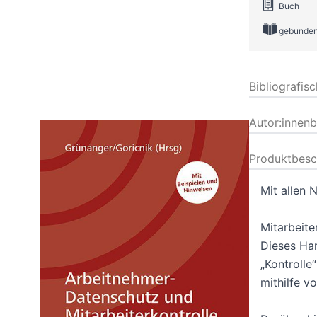
Buch
gebunde
Bibliografis
Autor:innen
Produktbesc
Mit allen
Mitarbeite
Dieses Han
„Kontrolle
mithilfe v