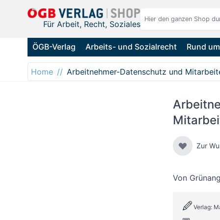
Direkt zum Inhalt
Für Arbeit, Recht, Soziales
ÖGB-Verlag
Arbeits- und Sozialrecht
Rund um 
Home
Arbeitnehmer-Datenschutz und Mitarbeite
Arbeitn
Mitarbei
Zur Wu
Von
Grünang
Verlag: 