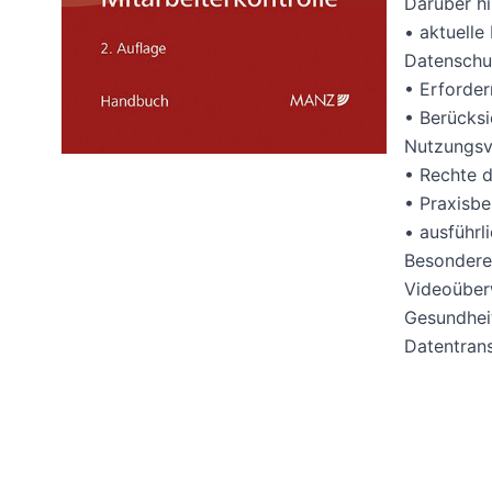
Darüber hi
• aktuelle
Datenschut
• Erforder
• Berücksi
Nutzungsv
• Rechte d
• Praxisbe
• ausführl
Besonderen
Videoüber
Gesundheit
Datentran