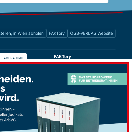
tellen, in Wien abholen
FAKTory
ÖGB-VERLAG Website
FAKTory
Buchhandlung des ÖGB-Verlags
Universitätsstraße 9
1010 Wien
shop@oegbverlag.at
Tel: 01 / 405 49 98 / 99132
Fax: 01 / 405 49 98 / 99136
Öffnungszeiten:
Montag bis Freitag
9:00 - 18:00 Uhr
durchgehend