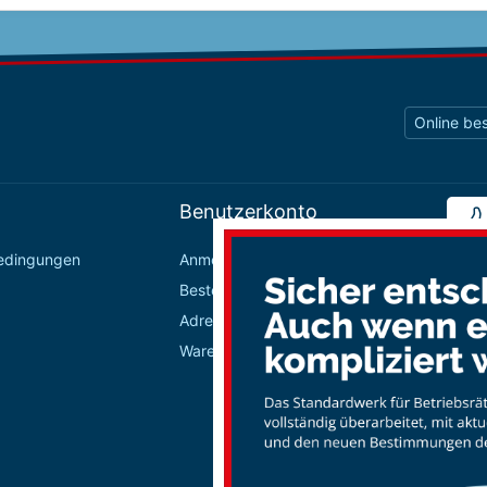
Online bes
Benutzerkonto
bedingungen
Anmelden / Registrieren
Bestellungen
Adressbuch
Warenkorb