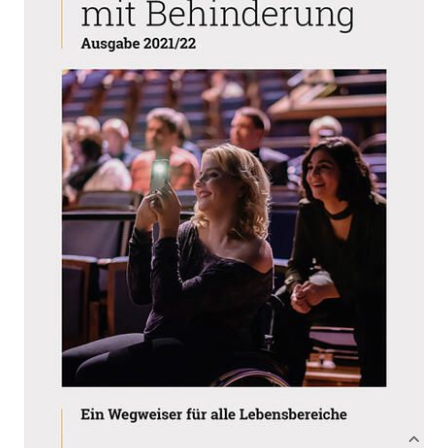
Ein Wegweiser für alle Lebensbereiche
Verlag: NWV im Verlag
07.06.2021
Österreich GmbH|NWV im
Verlag Österreich GmbH
Buch
365 Seiten
Softcover
ISBN: 978-3-7083-
1364-1
Bibliografische Daten
Autor:innenbeschreibung
Produktbeschreibung