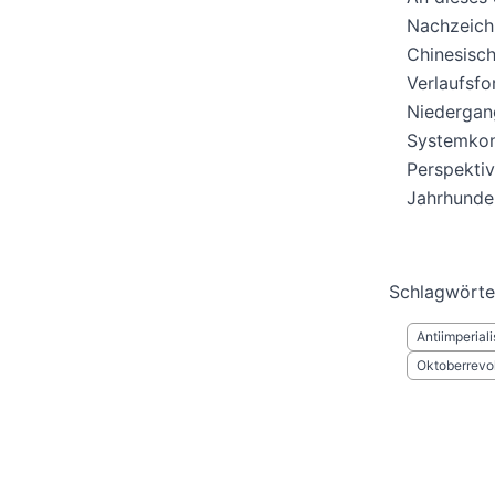
Nachzeich
Chinesisch
Verlaufsfo
Niedergan
Systemkonk
Perspektiv
Jahrhunder
Schlagwörte
Antiimperial
Oktoberrevol