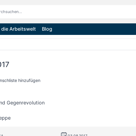
die Arbeitswelt
Blog
017
nschliste hinzufügen
und Gegenrevolution
eppe
SA
03.08.2017