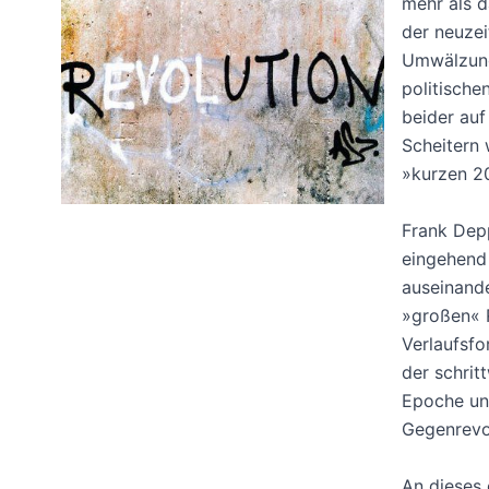
mehr als d
der neuzei
Umwälzung,
politische
beider auf
Scheitern
»kurzen 20
Frank Depp
eingehend 
auseinande
»großen« 
Verlaufsfo
der schrit
Epoche un
Gegenrevo
An dieses 