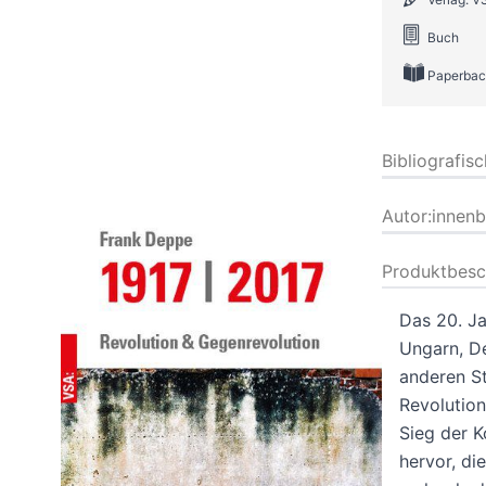
Buch
Paperbac
Bibliografis
Autor:innen
Produktbesc
Das 20. Ja
Ungarn, De
anderen St
Revolutio
Sieg der 
hervor, di