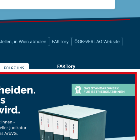
tellen, in Wien abholen
FAKTory
ÖGB-VERLAG Website
FAKTory
Buchhandlung des ÖGB-Verlags
Universitätsstraße 9
1010 Wien
shop@oegbverlag.at
Tel: 01 / 405 49 98 / 99132
Fax: 01 / 405 49 98 / 99136
Öffnungszeiten:
Montag bis Freitag
9:00 - 18:00 Uhr