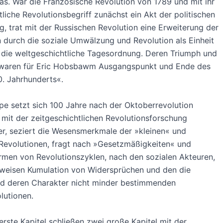
as. War die Französische Revolution von 1789 und mit ihr
tliche Revolutionsbegriff zunächst ein Akt der politischen
 trat mit der Russischen Revolution eine Erweiterung der
n durch die soziale Umwälzung und Revolution als Einheit
 die weltgeschichtliche Tagesordnung. Deren Triumph und
 waren für Eric Hobsbawm Ausgangspunkt und Ende des
. Jahrhunderts«.
e setzt sich 100 Jahre nach der Oktoberrevolution
mit der zeitgeschichtlichen Revolutionsforschung
r, seziert die Wesensmerkmale der »kleinen« und
Revolutionen, fragt nach »Gesetzmäßigkeiten« und
rmen von Revolutionszyklen, nach den sozialen Akteuren,
tweisen Kumulation von Widersprüchen und den die
d deren Charakter nicht minder bestimmenden
lutionen.
erste Kapitel schließen zwei große Kapitel mit der