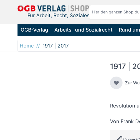
Direkt zum Inhalt
Für Arbeit, Recht, Soziales
ÖGB-Verlag
Arbeits- und Sozialrecht
Rund um 
Home
1917 | 2017
1917 | 2
Zur Wu
Revolution 
Von
Frank D
Verlag: V