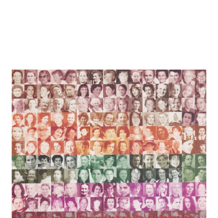
100 Jahre Frauenleben in
Österreich (2003)
Zur Wunschliste hinzufügen
Katalog zur Ausstellung
Verlag: SPÖ-
01.01.2003
Bundesfrauen, Wien