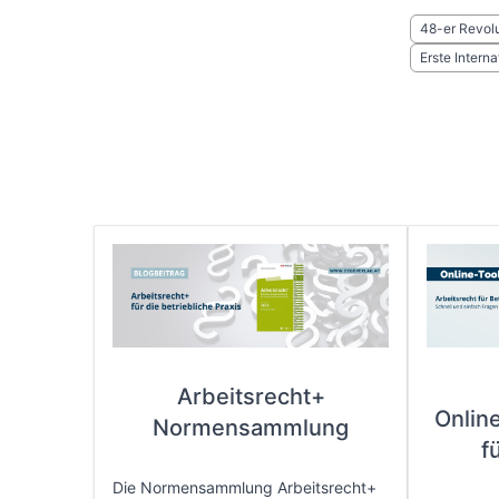
48-er Revolu
Erste Interna
Arbeitsrecht+
Onlin
Normensammlung
f
Die Normensammlung Arbeitsrecht+