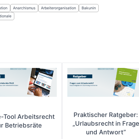
tion
Anarchismus
Arbeiterorganisation
Bakunin
tionale
Praktischer Ratgeber:
e-Tool Arbeitsrecht
„Urlaubsrecht in Frag
ür Betriebsräte
und Antwort”