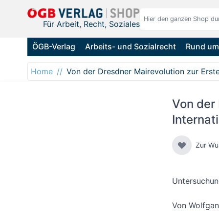
Direkt zum Inhalt
Für Arbeit, Recht, Soziales
ÖGB-Verlag
Arbeits- und Sozialrecht
Rund um 
Home
Von der Dresdner Mairevolution zur Erste
Von der 
Internat
Zur Wu
Untersuchun
Von
Wolfgan