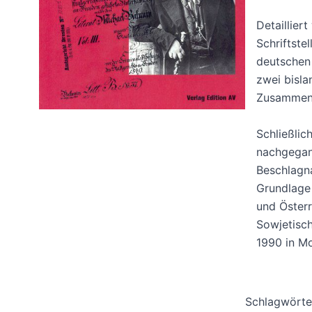
Detaillier
Schriftste
deutschen 
zwei bisla
Zusammenh
Schließlic
nachgegan
Beschlagna
Grundlage
und Öster
Sowjetisch
1990 in M
Schlagwörte