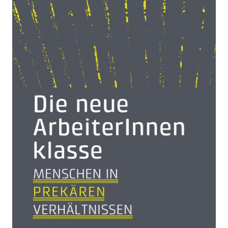
Zur Wunschliste hinzufügen
Menschen in prekären Verhältnissen
Von
Veronika Bohrn Mena
Verlag: ÖGB-Verlag
23.01.2020
Buch + ebook
206 Seiten
kartoniert
ISBN: 978-3-99046-
451-9
Bibliografische Daten
Autor:innenbeschreibung