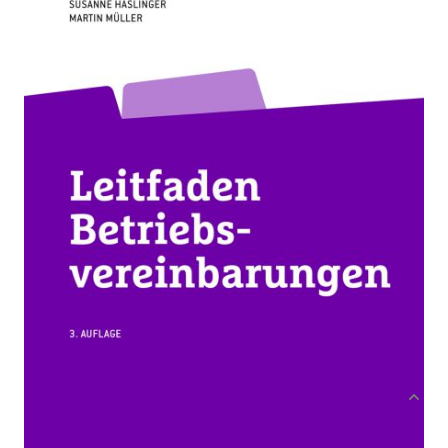
Zur Wunschliste hinzufügen
Von
Clara Fritsch
,
Susanne Haslinger
,
Martin Müller
Verlag: ÖGB Verlag
18.10.2019
Buch + e-book
380 Seiten
Hardcover
ISBN: 978-3-99046-
423-6
Bibliografische Daten
Autor:innenbeschreibung
Produktbeschreibung
Betriebsvereinbarungen sind das zentrale