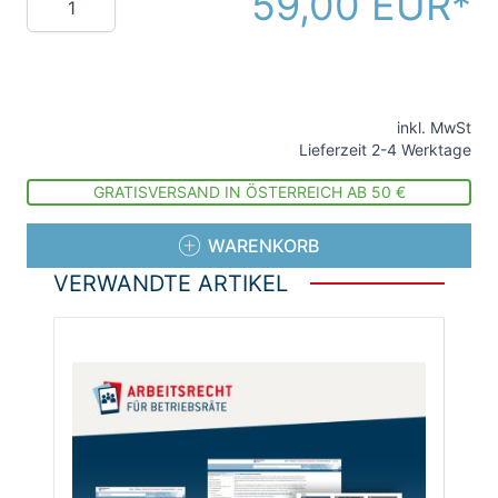
59,00 EUR
inkl. MwSt
Lieferzeit 2-4 Werktage
GRATISVERSAND IN ÖSTERREICH AB 50 €
WARENKORB
VERWANDTE ARTIKEL
Die Navigation durch die Elemente des Karussells ist
Drücken Sie, um das Karussell zu überspringen
Drücken Sie, um zur Karussell-Navigation zu gelang