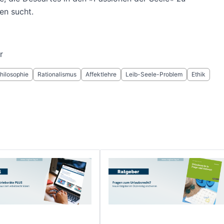
en sucht.
r
hilosophie
Rationalismus
Affektlehre
Leib-Seele-Problem
Ethik