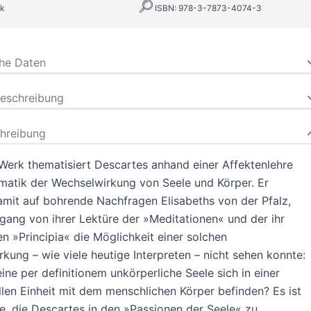
k
ISBN: 978-3-7873-4074-3
che Daten
beschreibung
hreibung
Werk thematisiert Descartes anhand einer Affektenlehre
matik der Wechselwirkung von Seele und Körper. Er
amit auf bohrende Nachfragen Elisabeths von der Pfalz,
gang von ihrer Lektüre der »Meditationen« und der ihr
 »Principia« die Möglichkeit einer solchen
kung – wie viele heutige Interpreten – nicht sehen konnte:
ine per definitionem unkörperliche Seele sich in einer
llen Einheit mit dem menschlichen Körper befinden? Es ist
e, die Descartes in den »Passionen der Seele« zu