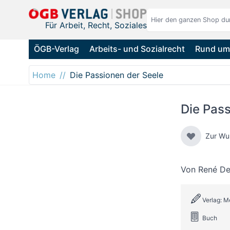
Direkt zum Inhalt
Für Arbeit, Recht, Soziales
ÖGB-Verlag
Arbeits- und Sozialrecht
Rund um 
Home
Die Passionen der Seele
Die Pass
Zur Wu
Von
René De
Verlag: Me
Buch