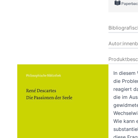
Paperbac
Bibliografis
Autor:innen
Produktbesc
In diesem 
die Proble
reagiert d
die im Aus
gewidmeten
Wechselwir
Wie kann e
substantie
diese Frag