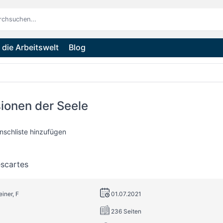
die Arbeitswelt
Blog
ionen der Seele
nschliste hinzufügen
scartes
iner, F
01.07.2021
236 Seiten